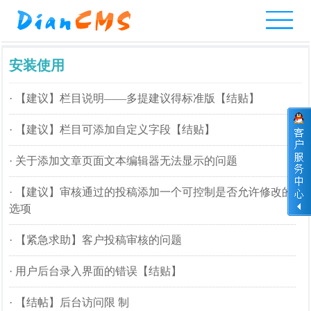
网
产
整
实
服
网
考
互
安装使用
站
品
站
例
务
站
试
动
·
【建议】栏目说明——多提建议得标准版【结贴】
首
中
模
教
报
案
系
交
页
心
板
程
价
例
统
流
·
【建议】栏目可添加自定义字段【结贴】
·
关于添加文章页面文本编辑器无法显示的问题
·
【建议】审核通过的投稿添加一个可控制是否允许修改的
选项
·
【紧急求助】客户投稿审核的问题
·
用户后台录入界面的错误【结贴】
·
【结帖】后台访问限 制