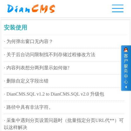
网
产
整
实
服
网
考
互
安装使用
站
品
站
例
务
站
试
动
·
为何弹出窗口无内容？
首
中
模
教
报
案
系
交
页
心
板
程
价
例
统
流
·
关于后台访问限制找不到存储过程修改方法
·
内容列表想分两列显示如何做?
·
删除自定义字段出错
·
DianCMS.SQL v1.2 to DianCMS.SQL v2.0 升级包
·
路径中具有非法字符。
·
采集中遇到分页设置问题时（批量指定分页URL代**）可
以这样解决