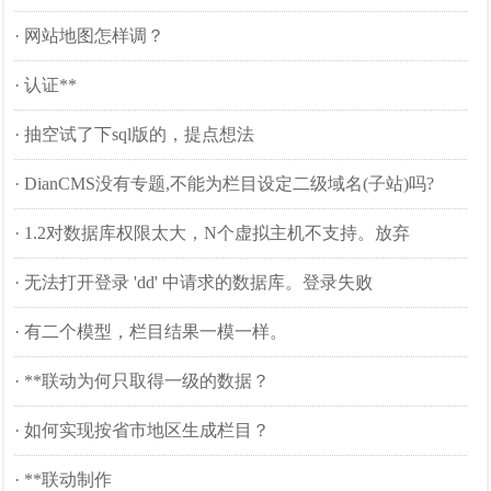
·
网站地图怎样调？
·
认证**
·
抽空试了下sql版的，提点想法
·
DianCMS没有专题,不能为栏目设定二级域名(子站)吗?
·
1.2对数据库权限太大，N个虚拟主机不支持。放弃
·
无法打开登录 'dd' 中请求的数据库。登录失败
·
有二个模型，栏目结果一模一样。
·
**联动为何只取得一级的数据？
·
如何实现按省市地区生成栏目？
·
**联动制作