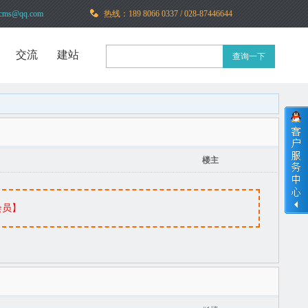
ms@qq.com
热线：189 8066 0337
/ 028-87446644
交流
建站
查询一下
楼主
会员】