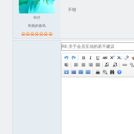
不错
华仔
奔跑的春风