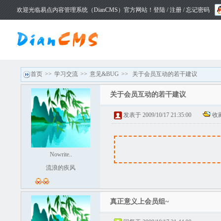
欢迎光临易点内容管理系统（DianCMS）官方网站！
登陆
/
注册
/
忘记密码
首页
>>
学习交流
>>
意见&BUG
>>
关于会员互动的若干建议
关于会员互动的若干建议
发表于 2009/10/17 21:35:00
收
Nowrite..
流浪的疾风
真正意义上会员组~