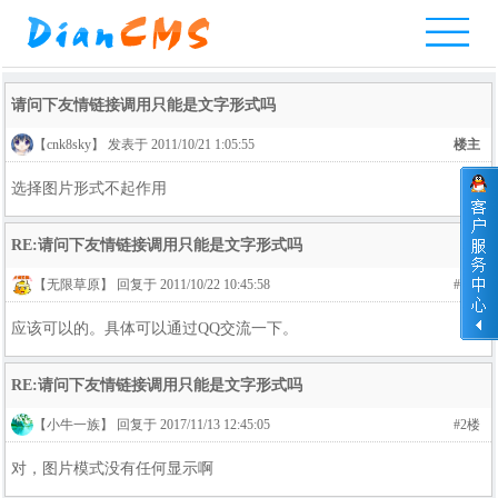
网
产
整
实
服
网
考
互
请问下友情链接调用只能是文字形式吗
站
品
站
例
务
站
试
动
【cnk8sky】 发表于 2011/10/21 1:05:55
楼主
首
中
模
教
报
案
系
交
选择图片形式不起作用
页
心
板
程
价
例
统
流
RE:请问下友情链接调用只能是文字形式吗
【无限草原】 回复于 2011/10/22 10:45:58
#1楼
应该可以的。具体可以通过QQ交流一下。
RE:请问下友情链接调用只能是文字形式吗
【小牛一族】 回复于 2017/11/13 12:45:05
#2楼
对，图片模式没有任何显示啊